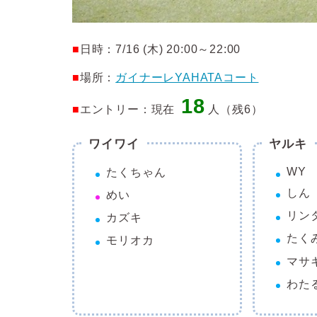
■
日時：7/16 (木) 20:00～22:00
■
場所：
ガイナーレYAHATAコート
18
■
エントリー：現在
人（残6）
ワイワイ
ヤルキ
WY
たくちゃん
しん
めい
リン
カズキ
たく
モリオカ
マサ
わた