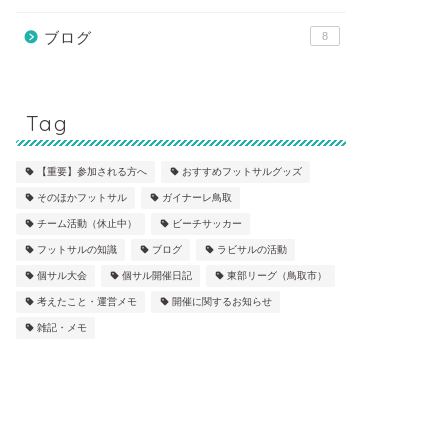
ブログ
8
Tag
【重要】参加される方へ
おすすめフットサルグッズ
そのほかフットサル
ガイナーレ鳥取
チーム活動（休止中）
ビーチサッカー
フットサルの知識
ブログ
ラビサルの活動
個サル大会
個サル開催日記
東部リーグ（鳥取市）
考えたこと・運営メモ
開催に関するお知らせ
雑記・メモ