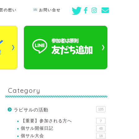
営の想い
お問い合せ
Category
ラビサルの活動
105
【重要】参加される方へ
7
個サル開催日記
48
個サル大会
18