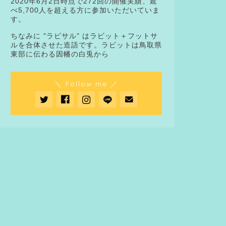
2020年6月2日時点で272回の開催実績、延
べ5,700人を超える方に参加いただいていま
す。
ちなみに "ラビサル" はラビット＋フットサ
ルを合体させた造語です。ラビットは鳥取県
東部に伝わる因幡の白兎から
＼ Follow me ／