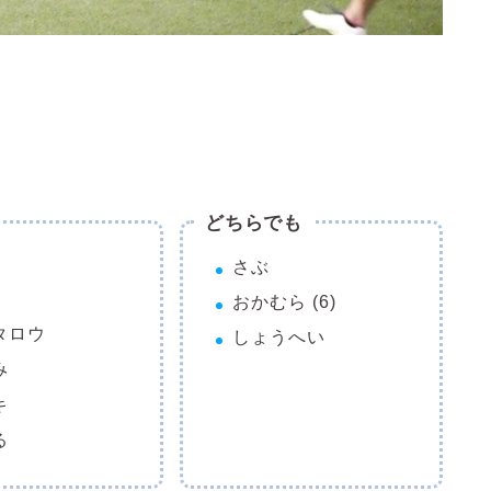
どちらでも
さぶ
おかむら
(6)
タロウ
しょうへい
み
キ
る