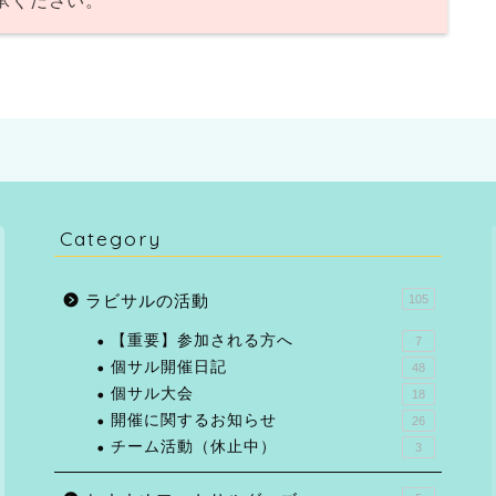
承ください。
Category
ラビサルの活動
105
【重要】参加される方へ
7
個サル開催日記
48
個サル大会
18
開催に関するお知らせ
26
チーム活動（休止中）
3