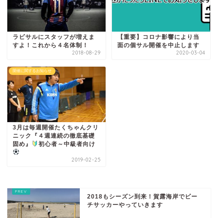
ラビサルにスタッフが増えま
【重要】コロナ影響により当
すよ！これから４名体制！
面の個サル開催を中止します
2018-08-29
2020-03-04
開催に関するお知らせ
3月は毎週開催たくちゃんクリ
ニック『４週連続の徹底基礎
固め』
初心者～中級者向け
2019-02-25
2018もシーズン到来！賀露海岸でビー
チサッカーやっていきます